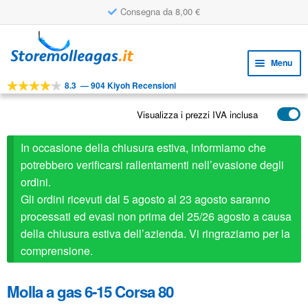
Consegna da 8,00 €
Vai
Vai
alla
al
Menu
navigazione
contenuto
8.3
—
904 Kiyoh Recensioni
Espa
STRUMENTI
il
Visualizza i prezzi IVA inclusa
Espa
PRODOTTI
menu
il
child
APPLICAZIONI
In occasione della chiusura estiva, informiamo che
menu
child
potrebbero verificarsi rallentamenti nell’evasione degli
Espa
SERVIZIO CLIENTI
ordini.
il
Gli ordini ricevuti dal 5 agosto al 23 agosto saranno
FAQ
menu
processati ed evasi non prima del 25/26 agosto a causa
child
della chiusura estiva dell’azienda. Vi ringraziamo per la
comprensione.
Molla a gas 6-15 Corsa 80