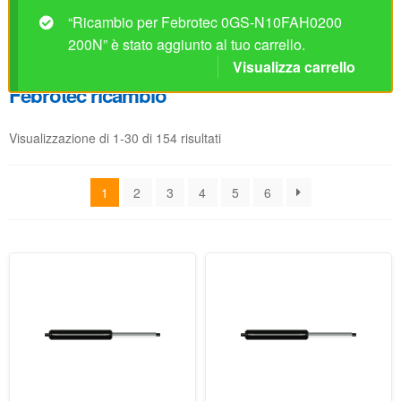
Visualizzazione di 1-30 di 154 risultati
1
2
3
4
5
6
Ricambio per Febrotec
Ricambio per Febrotec
0GS-N10FAH0150 150N
0GS-N10FAH0200 200N
Non disponibile prima del
Non disponibile prima del
04/09/2026
04/09/2026
42.07
€
42.07
€