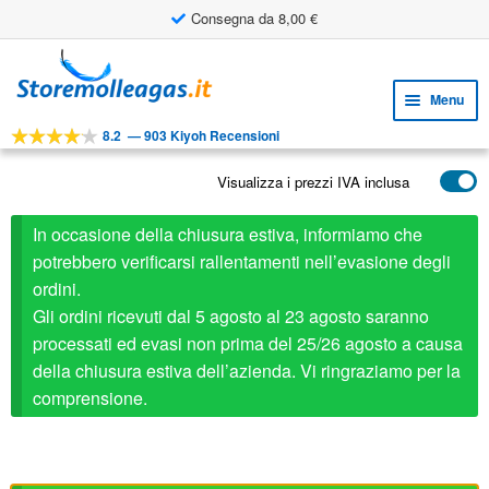
Consegna da 8,00 €
Vai
Vai
alla
al
Menu
navigazione
contenuto
8.2
—
903 Kiyoh Recensioni
Espa
STRUMENTI
il
Visualizza i prezzi IVA inclusa
Espa
PRODOTTI
menu
il
child
APPLICAZIONI
In occasione della chiusura estiva, informiamo che
menu
child
potrebbero verificarsi rallentamenti nell’evasione degli
Espa
SERVIZIO CLIENTI
ordini.
il
Gli ordini ricevuti dal 5 agosto al 23 agosto saranno
FAQ
menu
processati ed evasi non prima del 25/26 agosto a causa
child
della chiusura estiva dell’azienda. Vi ringraziamo per la
comprensione.
Febrotec ricambio