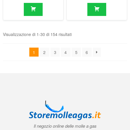
1
2
3
4
5
6
Il negozio online delle molle a gas
Condizioni generali di contratto (CGC)
|
Informativa sulla privacy
|
Norme
tecniche
|
Contatti
|
Account
© 2026 Storemolleagas.it