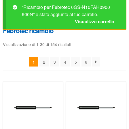
Visualizzazione di 1-30 di 154 risultati
1
2
3
4
5
6
Ricambio per Febrotec
Ricambio per Febrotec
0GS-N10FAH0150 150N
0GS-N10FAH0200 200N
Non disponibile prima del
Non disponibile prima del
04/09/2026
04/09/2026
42.07
€
42.07
€