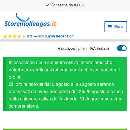
Consegna da 8,00 €
Vai
Vai
alla
al
Menu
navigazione
contenuto
8.2
—
903 Kiyoh Recensioni
Espa
STRUMENTI
il
Visualizza i prezzi IVA inclusa
Espa
PRODOTTI
menu
il
child
APPLICAZIONI
In occasione della chiusura estiva, informiamo che
menu
child
potrebbero verificarsi rallentamenti nell’evasione degli
Espa
SERVIZIO CLIENTI
ordini.
il
Gli ordini ricevuti dal 5 agosto al 23 agosto saranno
FAQ
menu
processati ed evasi non prima del 25/26 agosto a causa
child
della chiusura estiva dell’azienda. Vi ringraziamo per la
comprensione.
Febrotec ricambio