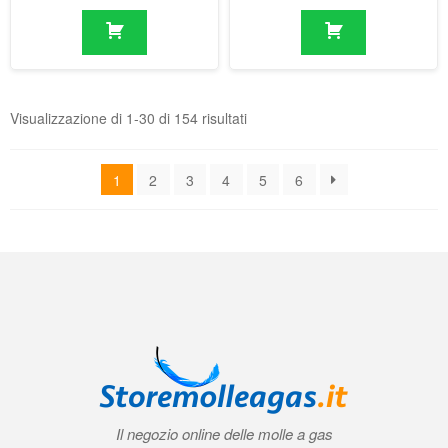
1
2
3
4
5
6
Il negozio online delle molle a gas
Condizioni generali di contratto (CGC)
|
Informativa sulla privacy
|
Norme
tecniche
|
Contatti
|
Account
© 2026 Storemolleagas.it