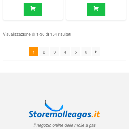
1
2
3
4
5
6
Il negozio online delle molle a gas
Condizioni generali di contratto (CGC)
|
Informativa sulla privacy
|
Norme
tecniche
|
Contatti
|
Account
© 2026 Storemolleagas.it