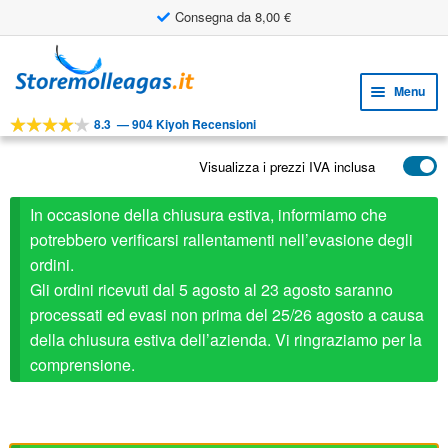
Consegna da 8,00 €
Vai
Vai
alla
al
Menu
navigazione
contenuto
8.3
—
904 Kiyoh Recensioni
Espa
STRUMENTI
il
Visualizza i prezzi IVA inclusa
Espa
PRODOTTI
menu
il
child
APPLICAZIONI
In occasione della chiusura estiva, informiamo che
menu
child
potrebbero verificarsi rallentamenti nell’evasione degli
Espa
SERVIZIO CLIENTI
ordini.
il
Gli ordini ricevuti dal 5 agosto al 23 agosto saranno
FAQ
menu
processati ed evasi non prima del 25/26 agosto a causa
child
della chiusura estiva dell’azienda. Vi ringraziamo per la
comprensione.
Febrotec ricambio