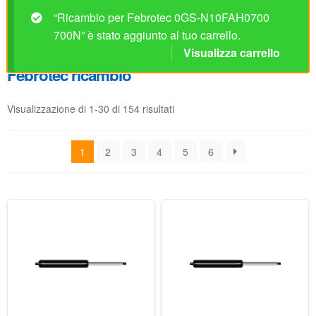
Visualizzazione di 1-30 di 154 risultati
1
2
3
4
5
6
Ricambio per Febrotec
Ricambio per Febrotec
0GS-N10FAH0150 150N
0GS-N10FAH0200 200N
Non disponibile prima del
Non disponibile prima del
04/09/2026
04/09/2026
42.07
€
42.07
€