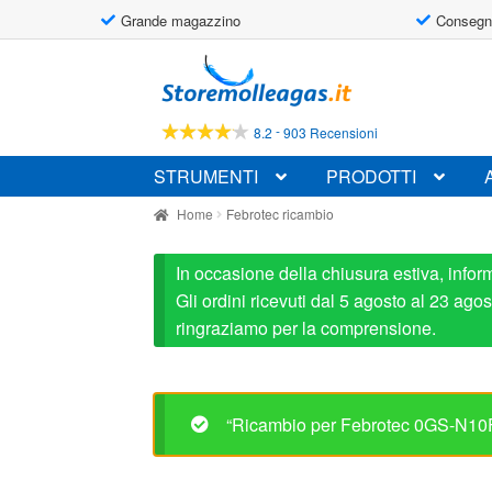
Grande magazzino
Consegn
Vai
Vai
alla
al
navigazione
contenuto
-
8.2
903 Recensioni
STRUMENTI
PRODOTTI
Home
Febrotec ricambio
In occasione della chiusura estiva, infor
Gli ordini ricevuti dal 5 agosto al 23 ag
ringraziamo per la comprensione.
“Ricambio per Febrotec 0GS-N10FA