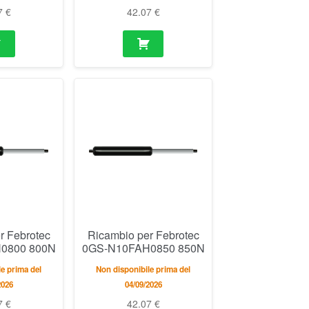
7
€
42.07
€
r Febrotec
Ricambio per Febrotec
0800 800N
0GS-N10FAH0850 850N
e prima del
Non disponibile prima del
2026
04/09/2026
7
€
42.07
€