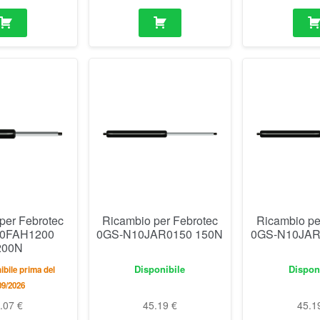
per Febrotec
Ricambio per Febrotec
Ricambio pe
0FAH1200
0GS-N10JAR0150 150N
0GS-N10JAR
200N
Disponibile
Dispon
bile prima del
09/2026
2.07
€
45.19
€
45.1