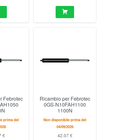
r Febrotec
Ricambio per Febrotec
FAH1050
0GS-N10FAH1100
0N
1100N
e prima del
Non disponibile prima del
2026
04/09/2026
7
€
42.07
€