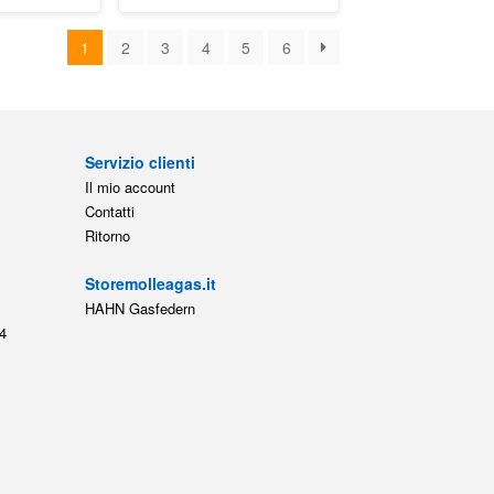
1
2
3
4
5
6
Servizio clienti
Il mio account
Contatti
Ritorno
Storemolleagas.it
HAHN Gasfedern
4