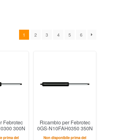
1
2
3
4
5
6
r Febrotec
Ricambio per Febrotec
0300 300N
0GS-N10FAH0350 350N
e prima del
Non disponibile prima del