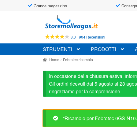
Grande magazzino
Consegn
Vai
Vai
alla
al
navigazione
contenuto
-
8.3
904 Recensioni
STRUMENTI
PRODOTTI
Home
Febrotec ricambio
In occasione della chiusura estiva, infor
Gli ordini ricevuti dal 5 agosto al 23 ag
ringraziamo per la comprensione.
“Ricambio per Febrotec 0GS-N10JA