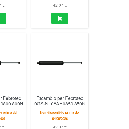
7
€
42.07
€
r Febrotec
Ricambio per Febrotec
0800 800N
0GS-N10FAH0850 850N
e prima del
Non disponibile prima del
2026
04/09/2026
7
€
42.07
€