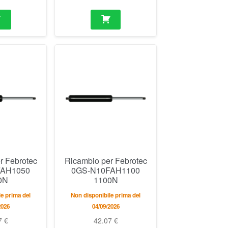
r Febrotec
Ricambio per Febrotec
FAH1050
0GS-N10FAH1100
0N
1100N
e prima del
Non disponibile prima del
2026
04/09/2026
7
€
42.07
€