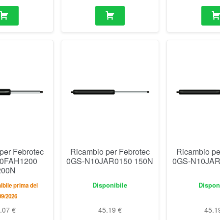
per Febrotec
Ricambio per Febrotec
Ricambio pe
0FAH1200
0GS-N10JAR0150 150N
0GS-N10JAR
200N
Disponibile
Dispon
bile prima del
09/2026
2.07
€
45.19
€
45.1