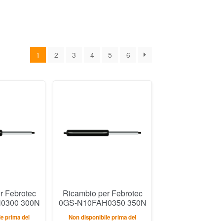
1
2
3
4
5
6
r Febrotec
Ricambio per Febrotec
0300 300N
0GS-N10FAH0350 350N
e prima del
Non disponibile prima del