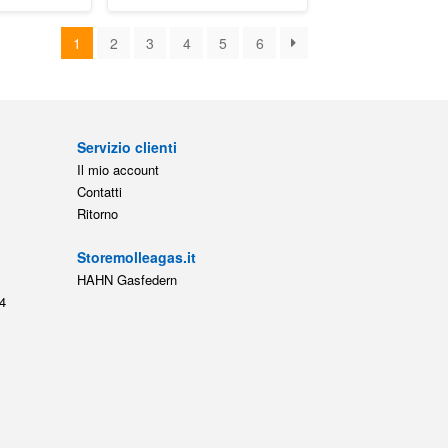
1
2
3
4
5
6
Servizio clienti
Il mio account
Contatti
Ritorno
Storemolleagas.it
HAHN Gasfedern
4