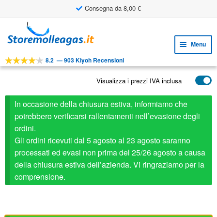
Consegna da 8,00 €
Vai
Vai
alla
al
Menu
navigazione
contenuto
8.2
—
903 Kiyoh Recensioni
Espa
STRUMENTI
il
Visualizza i prezzi IVA inclusa
Espa
PRODOTTI
menu
il
child
APPLICAZIONI
In occasione della chiusura estiva, informiamo che
menu
child
potrebbero verificarsi rallentamenti nell’evasione degli
Espa
SERVIZIO CLIENTI
ordini.
il
Gli ordini ricevuti dal 5 agosto al 23 agosto saranno
FAQ
menu
processati ed evasi non prima del 25/26 agosto a causa
child
della chiusura estiva dell’azienda. Vi ringraziamo per la
comprensione.
Stabilus ricambio