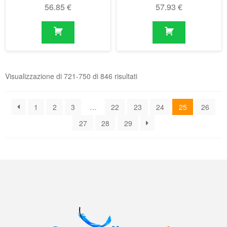
Visualizzazione di 721-750 di 846 risultati
1
2
3
…
22
23
24
25
26
27
28
29
Il negozio online delle molle a gas
Condizioni generali di contratto (CGC)
|
Informativa sulla privacy
|
Norme
tecniche
|
Contatti
|
Account