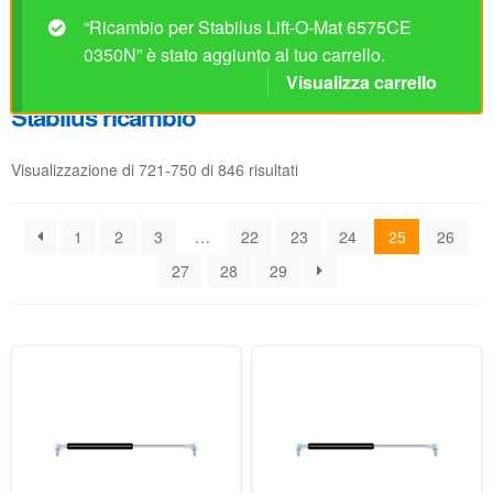
Visualizzazione di 721-750 di 846 risultati
1
2
3
…
22
23
24
25
26
27
28
29
Ricambio per Stabilus Lift-
Ricambio per Stabilus Lift-
O-Mat 6524IP 0300N
O-Mat 6525ID 0150N
Disponibile
Disponibile