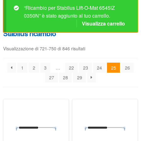
Visualizzazione di 721-750 di 846 risultati
1
2
3
…
22
23
24
25
26
27
28
29
Ricambio per Stabilus Lift-
Ricambio per Stabilus Lift-
O-Mat 6524IP 0300N
O-Mat 6525ID 0150N
Disponibile
Disponibile