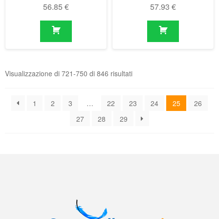
Visualizzazione di 721-750 di 846 risultati
1
2
3
…
22
23
24
25
26
27
28
29
Il negozio online delle molle a gas
Condizioni generali di contratto (CGC)
|
Informativa sulla privacy
|
Norme
tecniche
|
Contatti
|
Account