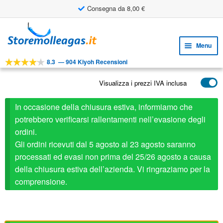
Consegna da 8,00 €
Vai
Vai
alla
al
Menu
navigazione
contenuto
8.3
—
904 Kiyoh Recensioni
Espa
STRUMENTI
il
Visualizza i prezzi IVA inclusa
Espa
PRODOTTI
menu
il
child
APPLICAZIONI
In occasione della chiusura estiva, informiamo che
menu
child
potrebbero verificarsi rallentamenti nell’evasione degli
Espa
SERVIZIO CLIENTI
ordini.
il
Gli ordini ricevuti dal 5 agosto al 23 agosto saranno
FAQ
menu
processati ed evasi non prima del 25/26 agosto a causa
child
della chiusura estiva dell’azienda. Vi ringraziamo per la
comprensione.
Stabilus ricambio