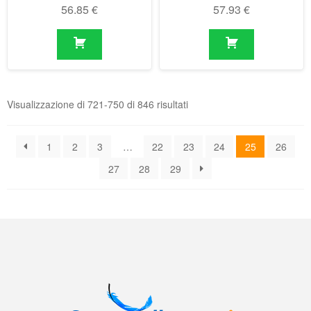
Visualizzazione di 721-750 di 846 risultati
1
2
3
…
22
23
24
25
26
27
28
29
Il negozio online delle molle a gas
Condizioni generali di contratto (CGC)
|
Informativa sulla privacy
|
Norme
tecniche
|
Contatti
|
Account