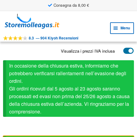
Consegna da 8,00 €
Vai
Vai
alla
al
Menu
navigazione
contenuto
8.3
—
904 Kiyoh Recensioni
Espa
STRUMENTI
il
Visualizza i prezzi IVA inclusa
Espa
PRODOTTI
menu
il
child
APPLICAZIONI
In occasione della chiusura estiva, informiamo che
menu
child
potrebbero verificarsi rallentamenti nell’evasione degli
Espa
SERVIZIO CLIENTI
ordini.
il
Gli ordini ricevuti dal 5 agosto al 23 agosto saranno
FAQ
menu
processati ed evasi non prima del 25/26 agosto a causa
child
della chiusura estiva dell’azienda. Vi ringraziamo per la
comprensione.
Stabilus ricambio