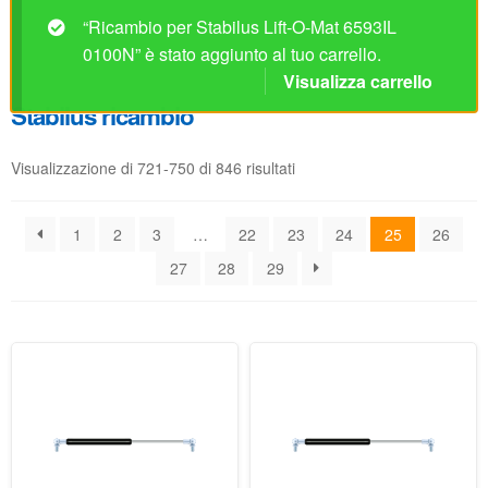
Visualizzazione di 721-750 di 846 risultati
1
2
3
…
22
23
24
25
26
27
28
29
Ricambio per Stabilus Lift-
Ricambio per Stabilus Lift-
O-Mat 6524IP 0300N
O-Mat 6525ID 0150N
Disponibile
Disponibile