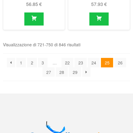
Visualizzazione di 721-750 di 846 risultati
1
2
3
…
22
23
24
25
26
27
28
29
Il negozio online delle molle a gas
Condizioni generali di contratto (CGC)
|
Informativa sulla privacy
|
Norme
tecniche
|
Contatti
|
Account