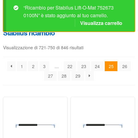
Visualizzazione di 721-750 di 846 risultati
1
2
3
…
22
23
24
25
26
27
28
29
Ricambio per Stabilus Lift-
Ricambio per Stabilus Lift-
O-Mat 6524IP 0300N
O-Mat 6525ID 0150N
Disponibile
Disponibile