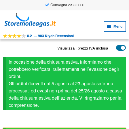
Consegna da 8,00 €
Vai
Vai
alla
al
Menu
navigazione
contenuto
8.2
—
903 Kiyoh Recensioni
Espa
STRUMENTI
il
Visualizza i prezzi IVA inclusa
Espa
PRODOTTI
menu
il
child
APPLICAZIONI
In occasione della chiusura estiva, informiamo che
menu
child
potrebbero verificarsi rallentamenti nell’evasione degli
Espa
SERVIZIO CLIENTI
ordini.
il
Gli ordini ricevuti dal 5 agosto al 23 agosto saranno
FAQ
menu
processati ed evasi non prima del 25/26 agosto a causa
child
della chiusura estiva dell’azienda. Vi ringraziamo per la
comprensione.
Stabilus ricambio