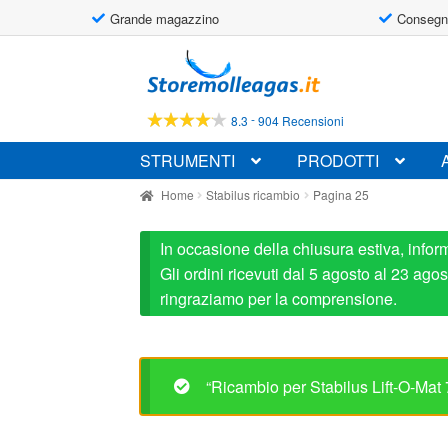
Grande magazzino
Consegn
Vai
Vai
alla
al
navigazione
contenuto
-
8.3
904 Recensioni
STRUMENTI
PRODOTTI
Home
Stabilus ricambio
Pagina 25
In occasione della chiusura estiva, infor
Gli ordini ricevuti dal 5 agosto al 23 ag
ringraziamo per la comprensione.
“Ricambio per Stabilus Lift-O-Mat 