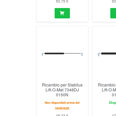
50.79
€
5
Ricambio per Stabilus
Ricambio 
Lift-O-Mat 7348DJ
Lift-O-
0150N
0
Disp
Non disponibili prima del
04/09/2026
48.23
€
4