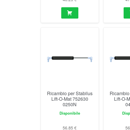
Ricambio per Stabilus
Ricambio 
Lift-O-Mat 752630
Lift-O-
0250N
0
Disponibile
Disp
56.85
€
5