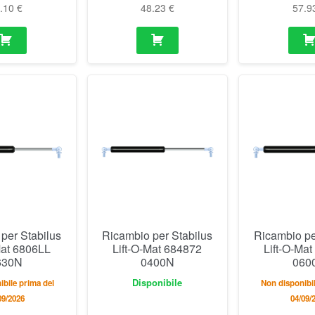
7.10
€
48.23
€
57.9
per Stabilus
Ricambio per Stabilus
Ricambio pe
Mat 6806LL
Lift-O-Mat 684872
Lift-O-Ma
630N
0400N
060
Disponibile
bile prima del
Non disponibil
09/2026
04/09/