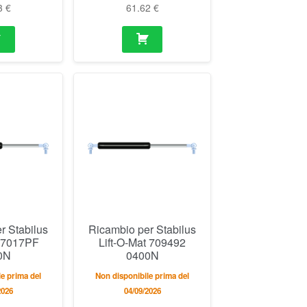
3
€
61.62
€
r Stabilus
Ricambio per Stabilus
t 7017PF
Lift-O-Mat 709492
0N
0400N
e prima del
Non disponibile prima del
2026
04/09/2026