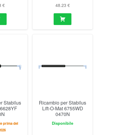
3
€
48.23
€
r Stabilus
Ricambio per Stabilus
t 6628YF
Lift-O-Mat 6755WD
0N
0470N
Disponibile
e prima del
2026