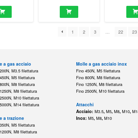
1
2
3
…
22
23
e a gas acciaio
Molle a gas acciaio inox
200N, M3.5 filettatura
Fino 450N, M5 filettatura
450N, M5 filettatura
Fino 800N, M8 filettatura
800N, M8 filettatura
Fino 1250N, M8 filettatura
1250N, M8 filettatura
Fino 2500N, M10 filettatura
2500N, M10 filettatura
Attacchi
5000N, M14 filettatura
Acciaio:
,
,
,
,
M3.5
M5
M8
M10
M1
e a trazione
Inox:
,
,
M5
M8
M10
350N, M5 filettatura
1200N, M8 filettatura