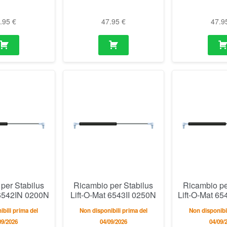
7.95
€
47.95
€
47.9
per Stabilus
Ricambio per Stabilus
Ricambio pe
 6542IN 0200N
Lift-O-Mat 6543II 0250N
Lift-O-Mat 6
ibili prima del
Non disponibili prima del
Non disponibil
09/2026
04/09/2026
04/09/