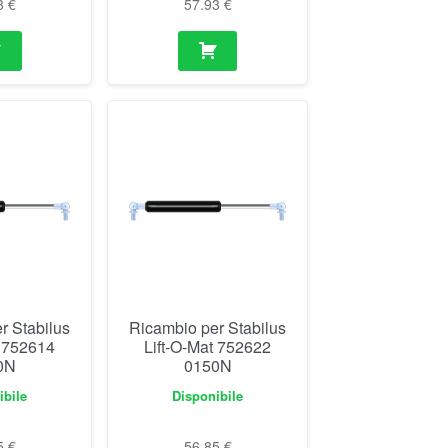
3
€
57.93
€
r Stabilus
Ricambio per Stabilus
t 752614
Lift-O-Mat 752622
0N
0150N
ibile
Disponibile
5
€
56.85
€