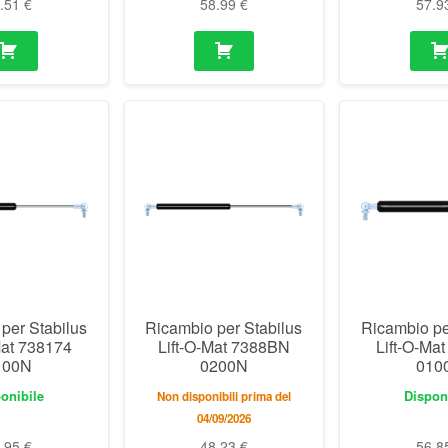
0.51
€
58.99
€
57.9
per Stabilus
Ricambio per Stabilus
Ricambio pe
Mat 738174
Lift-O-Mat 7388BN
Lift-O-Ma
100N
0200N
010
onibile
Dispon
Non disponibili prima del
04/09/2026
7.95
€
48.23
€
56.8