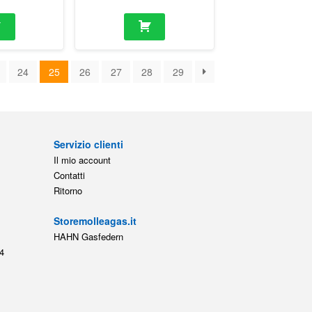
24
25
26
27
28
29
Servizio clienti
Il mio account
Contatti
Ritorno
Storemolleagas.it
HAHN Gasfedern
4