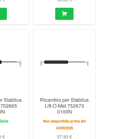
r Stabilus
Ricambio per Stabilus
t 752665
Lift-O-Mat 752673
0N
0100N
ibile
Non disponibile prima del
04/09/2026
5
€
57.93
€