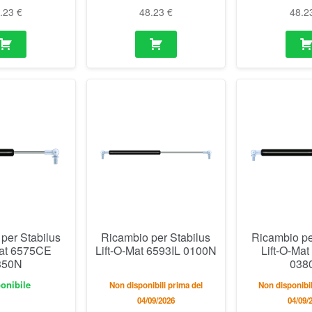
8.23
€
48.23
€
48.2
per Stabilus
Ricambio per Stabilus
Ricambio pe
Mat 6575CE
Lift-O-Mat 6593IL 0100N
Lift-O-Ma
350N
038
onibile
Non disponibili prima del
Non disponibil
04/09/2026
04/09/