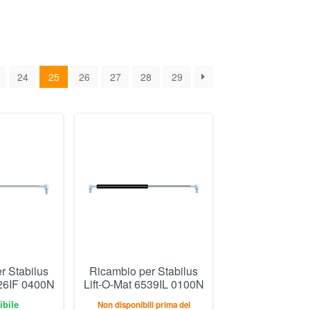
24
25
26
27
28
29
r Stabilus
Ricambio per Stabilus
526IF 0400N
Lift-O-Mat 6539IL 0100N
ibile
Non disponibili prima del