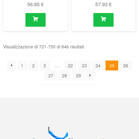
Visualizzazione di 721-750 di 846 risultati
1
2
3
…
22
23
24
25
26
27
28
29
Il negozio online delle molle a gas
Condizioni generali di contratto (CGC)
|
Informativa sulla privacy
|
Norme
tecniche
|
Contatti
|
Account