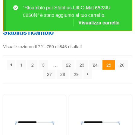
Visualizzazione di 721-750 di 846 risultati
1
2
3
…
22
23
24
25
26
27
28
29
Ricambio per Stabilus Lift-
Ricambio per Stabilus Lift-
O-Mat 6524IP 0300N
O-Mat 6525ID 0150N
Disponibile
Disponibile