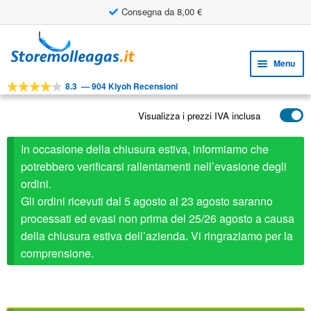
Consegna da 8,00 €
Vai
Vai
alla
al
Menu
navigazione
contenuto
8.3
—
904 Kiyoh Recensioni
Espa
STRUMENTI
il
Visualizza i prezzi IVA inclusa
Espa
PRODOTTI
menu
il
child
APPLICAZIONI
In occasione della chiusura estiva, informiamo che
menu
child
potrebbero verificarsi rallentamenti nell’evasione degli
Espa
SERVIZIO CLIENTI
ordini.
il
Gli ordini ricevuti dal 5 agosto al 23 agosto saranno
FAQ
menu
processati ed evasi non prima del 25/26 agosto a causa
child
della chiusura estiva dell’azienda. Vi ringraziamo per la
comprensione.
Stabilus ricambio